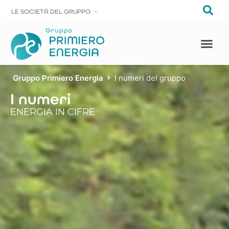
LE SOCIE
LE SOCIE
T
T
À DEL GRUPPO
À DEL GRUPPO
Gruppo Primiero Energia
I numeri del gruppo
I numeri
ENERGIA IN CIFRE