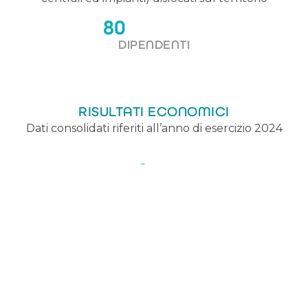
80
DIPENDENTI
RISULTATI ECONOMICI
Dati consolidati riferiti all’anno di esercizio 2024
19
MLN €
UTILE NETTO CONSOLIDATO
70
MLN €
VALORE DELLA PRODUZIONE
CONSOLIDATO
31
MLN €
VALORE AGGIUNTO CONSOLIDATO