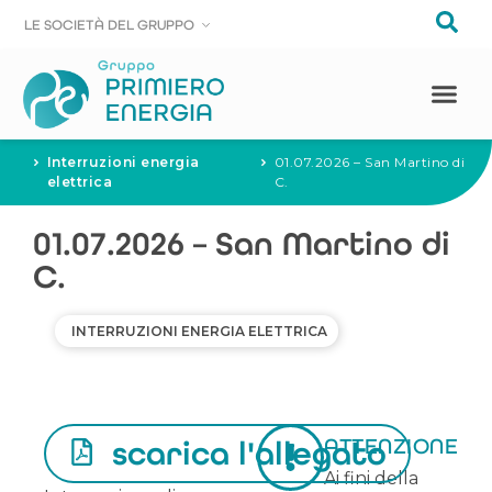
LE SOCIE
LE SOCIE
T
T
À DEL GRUPPO
À DEL GRUPPO
Interruzioni energia
01.07.2026 – San Martino di
elettrica
C.
01.07.2026 – San Martino di
C.
INTERRUZIONI ENERGIA ELETTRICA
ATTENZIONE
scarica l'allegato
Ai fini della