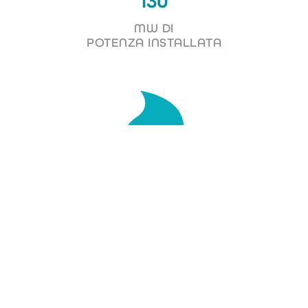
130
MW DI
POTENZA INSTALLATA
450
GWH
MEDI ANNUI PRODOTTI