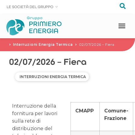
LE SOCIE
LE SOCIE
T
T
À DEL GRUPPO
À DEL GRUPPO
Interruzioni Energia Termica
02/07/2026 – Fiera
02/07/2026 – Fiera
INTERRUZIONI ENERGIA TERMICA
Interruzione della
CMAPP
Comune-
fornitura per lavori
Frazione
sulla rete di
distribuzione del