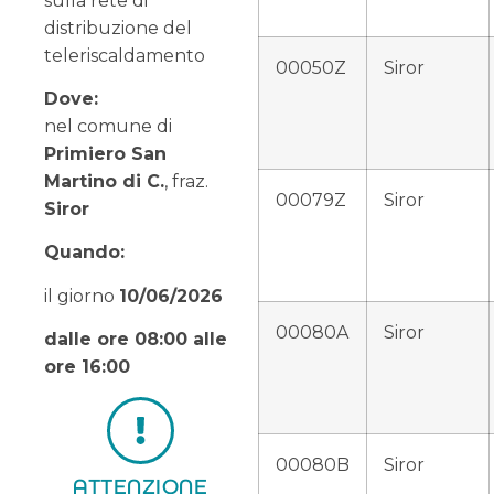
sulla rete di
distribuzione del
teleriscaldamento
00050Z
Siror
Dove:
nel comune di
Primiero San
Martino di C.
, fraz.
00079Z
Siror
Siror
Quando:
il giorno
10
/06/2026
00080A
Siror
dalle ore 08:00 alle
ore 16:00
00080B
Siror
ATTENZIONE