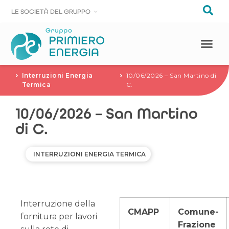
LE SOCIE
LE SOCIE
T
T
À DEL GRUPPO
À DEL GRUPPO
Interruzioni Energia
10/06/2026 – San Martino di
Termica
C.
10/06/2026 – San Martino
di C.
INTERRUZIONI ENERGIA TERMICA
Interruzione della
CMAPP
Comune-
fornitura per lavori
Frazione